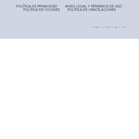
POLÍTICA DE PRIVACIDAD
AVISO LEGAL Y TÉRMINOS DE USO
POLÍTICA DE COOKIES
POLÍTICA DE CANCELACIONES
corbax diseño web y SEO